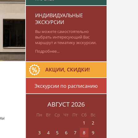
ИНДИВИДУАЛЬНЫЕ
ЭКСКУРСИИ
Вы можете самостоятельно
выбрать интересующий Вас
маршрут и тематику экскурсии.
Подробнее...
АКЦИИ, СКИДКИ!
Экскурсии по расписанию
АВГУСТ 2026
Пн
Вт
Ср
Чт
Пт
Сб
Вс
ны
1
2
3
4
5
6
7
8
9