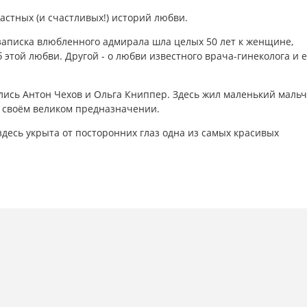
астных (и счастливых!) историй любви.
 записка влюбленного адмирала шла целых 50 лет к женщине,
этой любви. Другой - о любви известного врача­-гинеколога и е
ались Антон Чехов и Ольга Книппер. Здесь жил маленький маль
о своём великом предназначении.
­ здесь укрыта от посторонних глаз одна из самых красивых