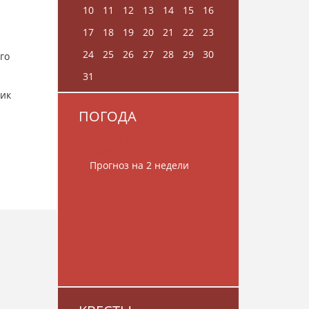
10
11
12
13
14
15
16
17
18
19
20
21
22
23
24
25
26
27
28
29
30
го
31
чик
ПОГОДА
Погода в Москве
Gismeteo
Прогноз на 2 недели